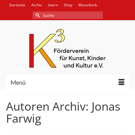
Startseite
Archiv
Intern
Shop
Warenkorb
Suche
nach:
Menü
Autoren Archiv: Jonas
Farwig