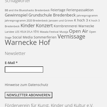
Schlagwörter
Feiertage
Ferienpassaktion
BB and the Bluesshacks
Bredenbeck
Gewinnspiel
Grundschule Bredenbeck
Jahresprogramm
K hoch 3
Jahresprogramm 2020 Bredenbeck
Janssen und Grimm
K hoch 3
Kinder
Konzert
Kornbrennerei Warnecke
Bredenbeck
Open Air
Laridee
LES YEUX D’LA TÊTE
Masala Festival
Mussja
Open
Vernissage
Social Media
Sommerferien
Stage
Warnecke Hof
Newsletter
E-Mail
*
Hinweise zum Datenschutz
Förderverein für Kunst, Kinder und Kultur e.V.