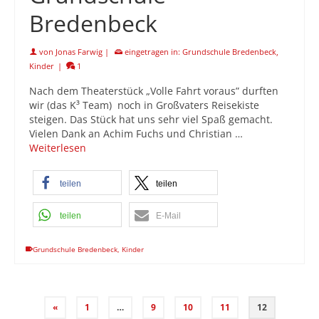
Bredenbeck
von
Jonas Farwig
|
eingetragen in:
Grundschule Bredenbeck
,
Kinder
|
1
Nach dem Theaterstück „Volle Fahrt voraus” durften
wir (das K³ Team) noch in Großvaters Reisekiste
steigen. Das Stück hat uns sehr viel Spaß gemacht.
Vielen Dank an Achim Fuchs und Christian …
Weiterlesen
teilen
teilen
teilen
E-Mail
Grundschule Bredenbeck
,
Kinder
«
1
…
9
10
11
12