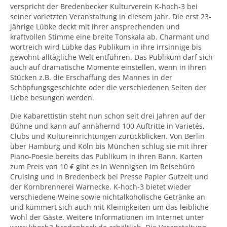
verspricht der Bredenbecker Kulturverein K-hoch-3 bei
seiner vorletzten Veranstaltung in diesem Jahr. Die erst 23-
jährige Lübke deckt mit ihrer ansprechenden und
kraftvollen Stimme eine breite Tonskala ab. Charmant und
wortreich wird Lübke das Publikum in ihre irrsinnige bis
gewohnt alltägliche Welt entführen. Das Publikum darf sich
auch auf dramatische Momente einstellen, wenn in ihren
Stücken z.B. die Erschaffung des Mannes in der
Schöpfungsgeschichte oder die verschiedenen Seiten der
Liebe besungen werden.
Die Kabarettistin steht nun schon seit drei Jahren auf der
Bühne und kann auf annähernd 100 Auftritte in Varietés,
Clubs und Kultureinrichtungen zurückblicken. Von Berlin
über Hamburg und Köln bis München schlug sie mit ihrer
Piano-Poesie bereits das Publikum in ihren Bann. Karten
zum Preis von 10 € gibt es in Wennigsen im Reisebüro
Cruising und in Bredenbeck bei Presse Papier Gutzeit und
der Kornbrennerei Warnecke. K-hoch-3 bietet wieder
verschiedene Weine sowie nichtalkoholische Getränke an
und kümmert sich auch mit Kleinigkeiten um das leibliche
Wohl der Gäste. Weitere Informationen im Internet unter