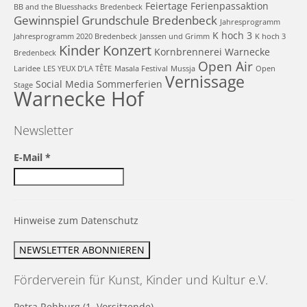
Feiertage
Ferienpassaktion
BB and the Bluesshacks
Bredenbeck
Gewinnspiel
Grundschule Bredenbeck
Jahresprogramm
K hoch 3
Jahresprogramm 2020 Bredenbeck
Janssen und Grimm
K hoch 3
Kinder
Konzert
Kornbrennerei Warnecke
Bredenbeck
Open Air
Laridee
LES YEUX D’LA TÊTE
Masala Festival
Mussja
Open
Vernissage
Social Media
Sommerferien
Stage
Warnecke Hof
Newsletter
E-Mail
*
Hinweise zum Datenschutz
Förderverein für Kunst, Kinder und Kultur e.V.
Petra Rehburg (1. Vorsitzende)