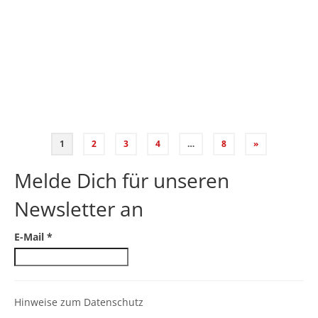
eingefangen. Vielen Dank dafür!
teilen
teilen
teilen
E-Mail
Vernissage
,
Warnecke Hof
1
2
3
4
…
8
»
Melde Dich für unseren
Newsletter an
E-Mail
*
Hinweise zum Datenschutz