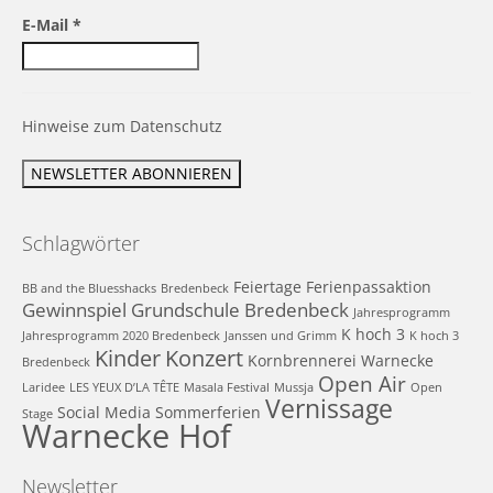
E-Mail
*
Hinweise zum Datenschutz
Schlagwörter
Feiertage
Ferienpassaktion
BB and the Bluesshacks
Bredenbeck
Gewinnspiel
Grundschule Bredenbeck
Jahresprogramm
K hoch 3
Jahresprogramm 2020 Bredenbeck
Janssen und Grimm
K hoch 3
Kinder
Konzert
Kornbrennerei Warnecke
Bredenbeck
Open Air
Laridee
LES YEUX D’LA TÊTE
Masala Festival
Mussja
Open
Vernissage
Social Media
Sommerferien
Stage
Warnecke Hof
Newsletter