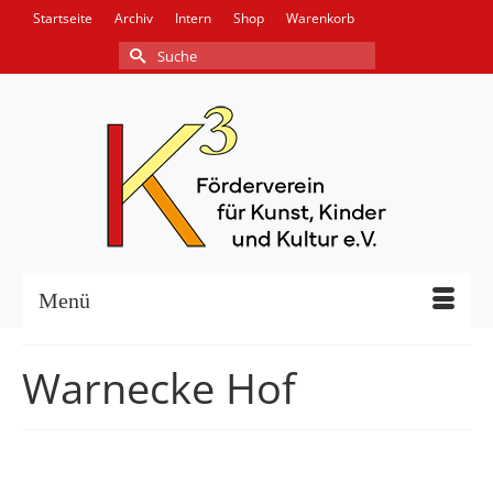
Startseite
Archiv
Intern
Shop
Warenkorb
Suche
nach:
Menü
Warnecke Hof