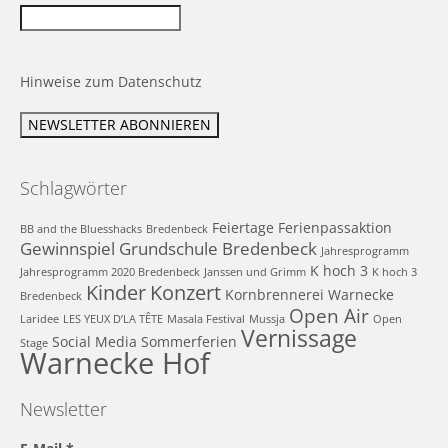
Hinweise zum Datenschutz
Schlagwörter
Feiertage
Ferienpassaktion
BB and the Bluesshacks
Bredenbeck
Gewinnspiel
Grundschule Bredenbeck
Jahresprogramm
K hoch 3
Jahresprogramm 2020 Bredenbeck
Janssen und Grimm
K hoch 3
Kinder
Konzert
Kornbrennerei Warnecke
Bredenbeck
Open Air
Laridee
LES YEUX D’LA TÊTE
Masala Festival
Mussja
Open
Vernissage
Social Media
Sommerferien
Stage
Warnecke Hof
Newsletter