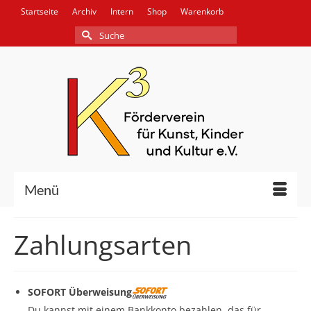
Startseite
Archiv
Intern
Shop
Warenkorb
Suche
nach:
Menü
Zahlungsarten
SOFORT Überweisung
Du kannst mit einem Bankkonto bezahlen, das für