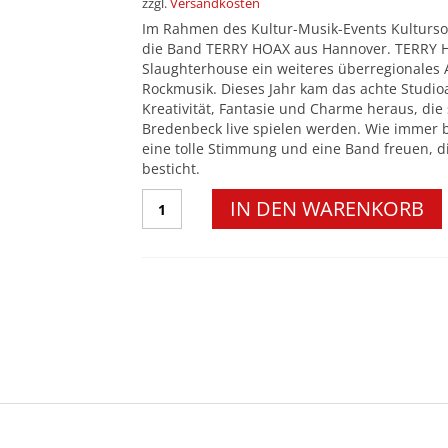
zzgl.
Versandkosten
Im Rahmen des Kultur-Musik-Events Kulturs
die Band TERRY HOAX aus Hannover. TERRY H
Slaughterhouse ein weiteres überregionales
Rockmusik. Dieses Jahr kam das achte Studioa
Kreativität, Fantasie und Charme heraus, di
Bredenbeck live spielen werden. Wie immer be
eine tolle Stimmung und eine Band freuen, di
besticht.
TERRY
IN DEN WARENKORB
HOAX
(Special
Guest:
Die
Exorbitanten)
Menge