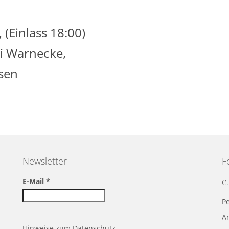
(Einlass 18:00)
i Warnecke,
sen
Newsletter
F
e.
E-Mail
*
Pe
A
Hinweise zum Datenschutz