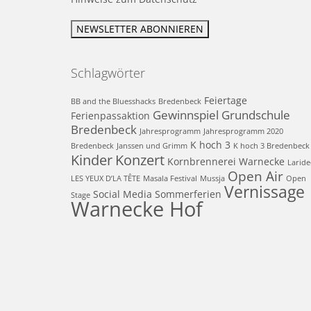
Schlagwörter
Feiertage
BB and the Bluesshacks
Bredenbeck
Gewinnspiel
Grundschule
Ferienpassaktion
Bredenbeck
Jahresprogramm
Jahresprogramm 2020
K hoch 3
Bredenbeck
Janssen und Grimm
K hoch 3 Bredenbeck
Kinder
Konzert
Kornbrennerei Warnecke
Laride
Open Air
LES YEUX D’LA TÊTE
Masala Festival
Mussja
Open
Vernissage
Social Media
Sommerferien
Stage
Warnecke Hof