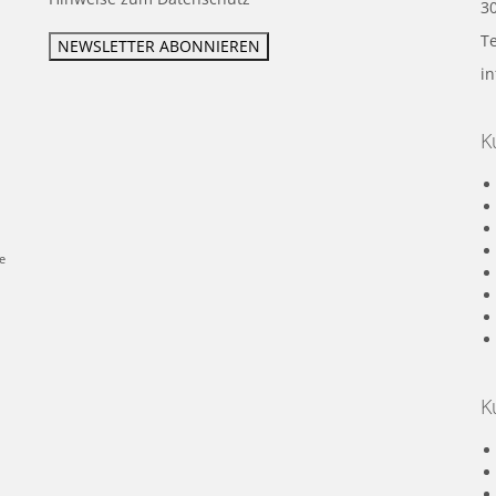
3
Te
i
K
e
K