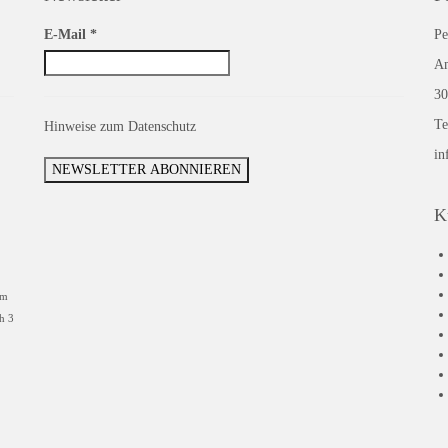
E-Mail
*
Pe
Am
30
Te
Hinweise zum Datenschutz
in
K
mm
h 3