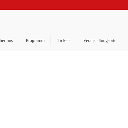
ber uns
Programm
Tickets
Veranstaltungsorte
TERRY HOAX – Open-Air-
Konzert am 22. August 2026 auf