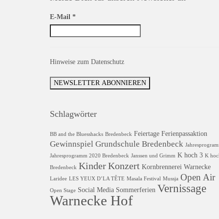
E-Mail
*
Hinweise zum Datenschutz
Schlagwörter
Feiertage
Ferienpassaktion
BB and the Bluesshacks
Bredenbeck
Gewinnspiel
Grundschule Bredenbeck
Jahresprogra
K hoch 3
Jahresprogramm 2020 Bredenbeck
Janssen und Grimm
K hoc
Kinder
Konzert
Kornbrennerei Warnecke
Bredenbeck
Open Air
Laridee
LES YEUX D’LA TÊTE
Masala Festival
Mussja
Vernissage
Social Media
Sommerferien
Open Stage
Warnecke Hof