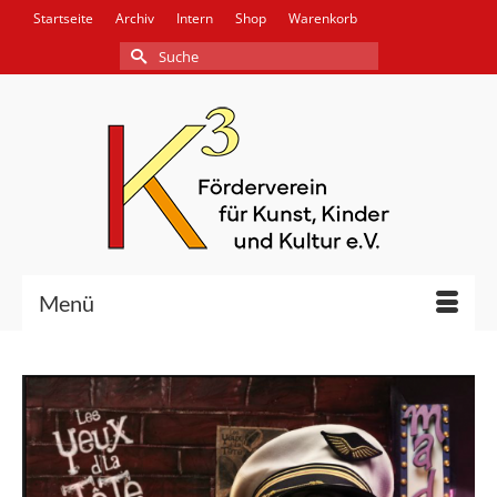
Startseite
Archiv
Intern
Shop
Warenkorb
Suche
nach:
Menü