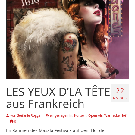
LES YEUX D’LA TÊTE
22
aus Frankreich
MAI 2016
von
Stefanie Rogge
|
eingetragen in:
Konzert
,
Open Air
,
Warnecke Hof
|
0
Im Rahmen des Masala Festivals auf dem Hof der