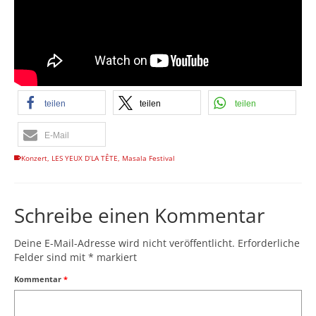
teilen
teilen
teilen
E-Mail
Konzert
,
LES YEUX D’LA TÊTE
,
Masala Festival
Schreibe einen Kommentar
Deine E-Mail-Adresse wird nicht veröffentlicht.
Erforderliche
Felder sind mit
*
markiert
Kommentar
*