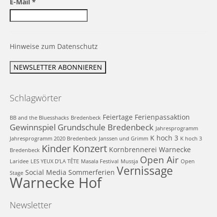
E-Mail
*
Hinweise zum Datenschutz
Schlagwörter
Feiertage
Ferienpassaktion
BB and the Bluesshacks
Bredenbeck
Gewinnspiel
Grundschule Bredenbeck
Jahresprogramm
K hoch 3
Jahresprogramm 2020 Bredenbeck
Janssen und Grimm
K hoch 3
Kinder
Konzert
Kornbrennerei Warnecke
Bredenbeck
Open Air
Laridee
LES YEUX D’LA TÊTE
Masala Festival
Mussja
Open
Vernissage
Social Media
Sommerferien
Stage
Warnecke Hof
Newsletter