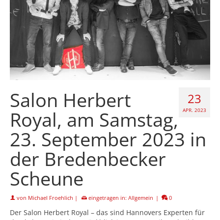
Salon Herbert
23
Royal, am Samstag,
APR. 2023
23. September 2023 in
der Bredenbecker
Scheune
von
Michael Froehlich
|
eingetragen in:
Allgemein
|
0
Der Salon Herbert Royal – das sind Hannovers Experten für