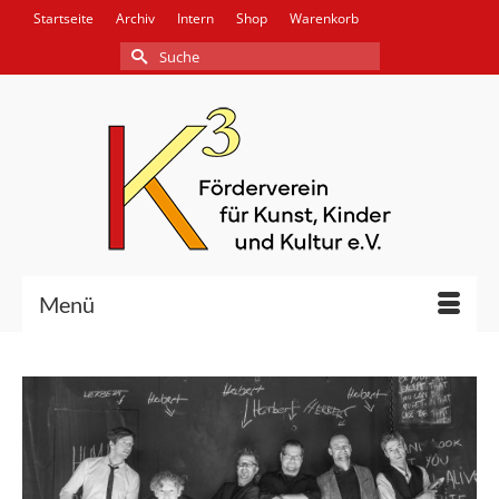
Startseite
Archiv
Intern
Shop
Warenkorb
Suche
nach:
Menü