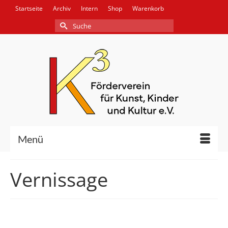
Startseite
Archiv
Intern
Shop
Warenkorb
Suche
nach:
Menü
Vernissage