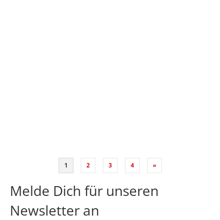
trifft Küche”
von
Stefanie Rogge
|
eingetragen in:
Vernissage
,
Warnecke Hof
|
0
Sascha hat die Stimmung bei der Veranstaltung
„Kunst trifft Küche am Deister” wunderschön
eingefangen. Vielen Dank dafür!
teilen
teilen
teilen
E-Mail
Vernissage
,
Warnecke Hof
1
2
3
4
»
Melde Dich für unseren
Newsletter an