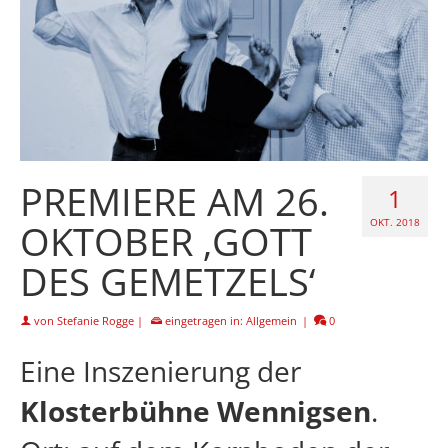
PREMIERE AM 26.
1
OKTOBER ‚GOTT
OKT. 2018
DES GEMETZELS‘
von
Stefanie Rogge
|
eingetragen in:
Allgemein
|
0
Eine Inszenierung der
Klosterbühne Wennigsen
.