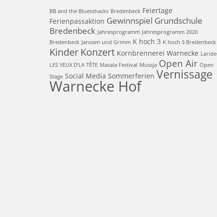
Feiertage
BB and the Bluesshacks
Bredenbeck
Gewinnspiel
Grundschule
Ferienpassaktion
Bredenbeck
Jahresprogramm
Jahresprogramm 2020
K hoch 3
Bredenbeck
Janssen und Grimm
K hoch 3 Bredenbeck
Kinder
Konzert
Kornbrennerei Warnecke
Laride
Open Air
LES YEUX D’LA TÊTE
Masala Festival
Mussja
Open
Vernissage
Social Media
Sommerferien
Stage
Warnecke Hof