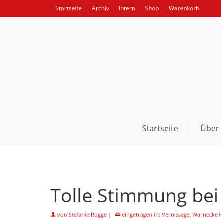
Startseite
Archiv
Intern
Shop
Warenkorb
Startseite
Über
Tolle Stimmung bei
von
Stefanie Rogge
|
eingetragen in:
Vernissage
,
Warnecke 