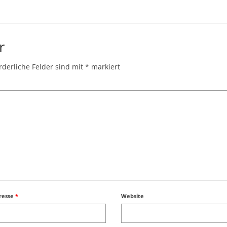
r
rderliche Felder sind mit
*
markiert
dresse
*
Website